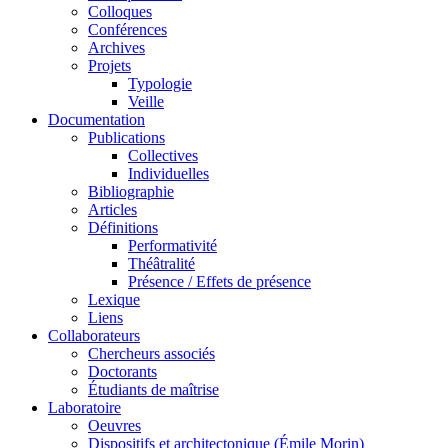
Colloques
Conférences
Archives
Projets
Typologie
Veille
Documentation
Publications
Collectives
Individuelles
Bibliographie
Articles
Définitions
Performativité
Théâtralité
Présence / Effets de présence
Lexique
Liens
Collaborateurs
Chercheurs associés
Doctorants
Étudiants de maîtrise
Laboratoire
Oeuvres
Dispositifs et architectonique (Émile Morin)