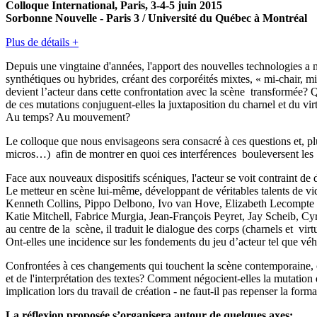
Colloque International, Paris, 3-4-5 juin 2015
Sorbonne Nouvelle - Paris 3 / Université du Québec à Montréal
Plus de détails +
Depuis une vingtaine d'années, l'apport des nouvelles technologies a mo
synthétiques ou hybrides, créant des corporéités mixtes, « mi-chair, mi
devient l’acteur dans cette confrontation avec la scène transformée? 
de ces mutations conjuguent-elles la juxtaposition du charnel et du 
Au temps? Au mouvement?
Le colloque que nous envisageons sera consacré à ces questions et, plus
micros…) afin de montrer en quoi ces interférences bouleversent les t
Face aux nouveaux dispositifs scéniques, l'acteur se voit contraint de 
Le metteur en scène lui-même, développant de véritables talents de v
Kenneth Collins, Pippo Delbono, Ivo van Hove, Elizabeth Lecompte
Katie Mitchell, Fabrice Murgia, Jean-François Peyret, Jay Scheib, Cy
au centre de la scène, il traduit le dialogue des corps (charnels et vi
Ont-elles une incidence sur les fondements du jeu d’acteur tel que véh
Confrontées à ces changements qui touchent la scène contemporaine, co
et de l'interprétation des textes? Comment négocient-elles la mutation 
implication lors du travail de création - ne faut-il pas repenser la forma
La réflexion proposée s’organisera autour de quelques axes: