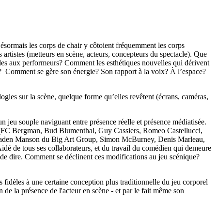
 Désormais les corps de chair y côtoient fréquemment les corps
s artistes (metteurs en scène, acteurs, concepteurs du spectacle). Que
lles aux performeurs? Comment les esthétiques nouvelles qui dérivent
ur? Comment se gère son énergie? Son rapport à la voix? À l’espace?
logies sur la scène, quelque forme qu’elles revêtent (écrans, caméras,
 un jeu souple naviguant entre présence réelle et présence médiatisée.
tion (FC Bergman, Bud Blumenthal, Guy Cassiers, Romeo Castellucci,
 Caden Manson du Big Art Group, Simon McBurney, Denis Marleau,
dé de tous ses collaborateurs, et du travail du comédien qui demeure
rt de dire. Comment se déclinent ces modifications au jeu scénique?
idèles à une certaine conception plus traditionnelle du jeu corporel
 de la présence de l'acteur en scène - et par le fait même son