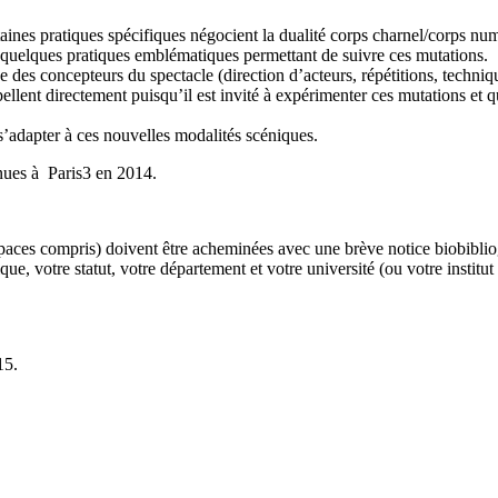
aines pratiques spécifiques négocient la dualité corps charnel/corps num
à quelques pratiques emblématiques permettant de suivre ces mutations.
des concepteurs du spectacle (direction d’acteurs, répétitions, techniques
erpellent directement puisqu’il est invité à expérimenter ces mutations e
 s’adapter à ces nouvelles modalités scéniques.
enues à Paris3 en 2014.
aces compris) doivent être acheminées avec une brève notice biobibli
e, votre statut, votre département et votre université (ou votre institut
15.