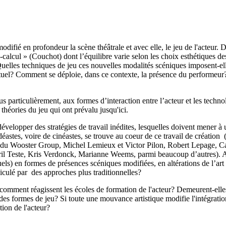
difié en profondeur la scène théâtrale et avec elle, le jeu de l'acteur.
-calcul » (Couchot) dont l’équilibre varie selon les choix esthétiques de
Quelles techniques de jeu ces nouvelles modalités scéniques imposent-e
virtuel? Comment se déploie, dans ce contexte, la présence du performe
 particulièrement, aux formes d’interaction entre l’acteur et les techno
héories du jeu qui ont prévalu jusqu'ici.
développer des stratégies de travail inédites, lesquelles doivent mener à
idéastes, voire de cinéastes, se trouve au coeur de ce travail de créa
 du Wooster Group, Michel Lemieux et Victor Pilon, Robert Lepage,
ril Teste, Kris Verdonck, Marianne Weems, parmi beaucoup d’autres). Ai
rtuels) en formes de présences scéniques modifiées, en altérations de l’a
iculé par des approches plus traditionnelles?
mment réagissent les écoles de formation de l'acteur? Demeurent-elles f
des formes de jeu? Si toute une mouvance artistique modifie l'intégration
tion de l'acteur?