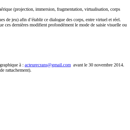
érique (projection, immersion, fragmentation, virtualisation, corps
 de jeu) afin d’établir ce dialogue des corps, entre virtuel et réel.
t que ces dernières modifient profondément le mode de saisie visuelle ou
ographique à :
acteurecrans@gmail.com
avant le 30 novembre 2014.
 de rattachement).